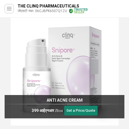
THE CLINQ PHARMACEUTICALS
TRUSTED
जीएसटी नंबर. 06CJBPK6507Q1ZU
SELLER
ANTI ACNE CREAM
399 आईएनआर
/
Box
Get a Price/Quote