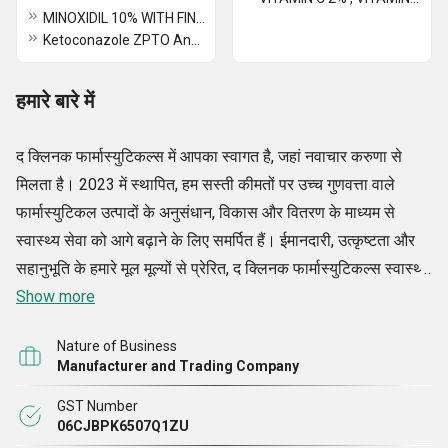
MINOXIDIL 10% WITH FINASTRIDE SOLUTION 0.1%
Ketoconazole ZPTO And Biotin Shampoo
हमारे बारे में
द क्लिनक फार्मास्युटिकल्स में आपका स्वागत है, जहां नवाचार करुणा से
मिलता है। 2023 में स्थापित, हम सस्ती कीमतों पर उच्च गुणवत्ता वाले
फार्मास्युटिकल उत्पादों के अनुसंधान, विकास और वितरण के माध्यम से
स्वास्थ्य सेवा को आगे बढ़ाने के लिए समर्पित हैं। ईमानदारी, उत्कृष्टता और
सहानुभूति के हमारे मूल मूल्यों से प्रेरित, द क्लिनक फार्मास्युटिकल्स स्वास्थ्य
सेवा में एक विश्वसनीय भागीदार बनने का प्रयास करता है, पारदर्शिता और
Show more
नैतिक प्रथाओं के प्रति हमारी प्रतिबद्धता स्वास्थ्य सेवा प्रदाताओं, रोगियों
Nature of Business
और हितधारकों के साथ विश्वास बनाने में मूलभूत बातें हैं। हमारी समर्पित टीम
Manufacturer and Trading Company
अत्याधुनिक प्रौद्योगिकी का लाभ उठाने और नवीनतम वैज्ञानिक खोजों के
GST Number
साथ उच्चतम विनियामक मानकों का पालन करके उपलब्धियों पर आगे बढ़ती
06CJBPK6507Q1ZU
है ताकि ऐसे समाधान तैयार किए जा सकें जो आज की सबसे अधिक दबाव